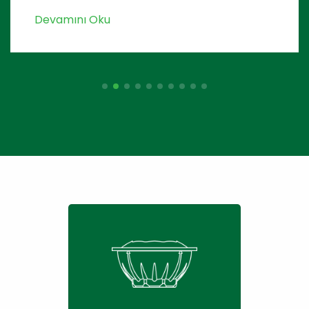
vamını Oku
De